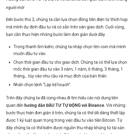
người mới
Đến bước thứ 2, chúng ta cần lựa chọn đồng tiền điện tử thích hợp
mà mình dự định đầu tư và có sẵn trên sàn giao dịch. Cuối cùng,
bạn cần thực hiện những bước làm đơn giản dưới đây.
Trong thanh tìm kiếm, chúng ta nhập chọn tên coin mà mình
muốn đầu tư vào.
Chọn thời gian đầu tư cho giao dịch. Chúng ta có thể lựa chọn
mốc thời gian đầu tư vào 3 năm, 1 năm, 6 tháng, 3 tháng, 1
tháng,…tùy vào nhu cầu và mục đích của bản thân.
Nhấn chọn lệnh “Lập kế hoạch”.
Trên đây chúng ta đã cùng nhau đi tìm hiểu các nội dung liên
quan đến
hướng dẫn ĐẦU TƯ TỰ ĐỘNG với Binance.
Với những
bước thực hiện đơn giản ở trên, chúng ta có thể dễ dàng thiết lập
được 1 kỷ luật quan trọng trong việc đầu tư vào tiền Bitcoin. Từ
đây chúng ta có thể kiếm được nguồn thu nhập khủng từ tải sản