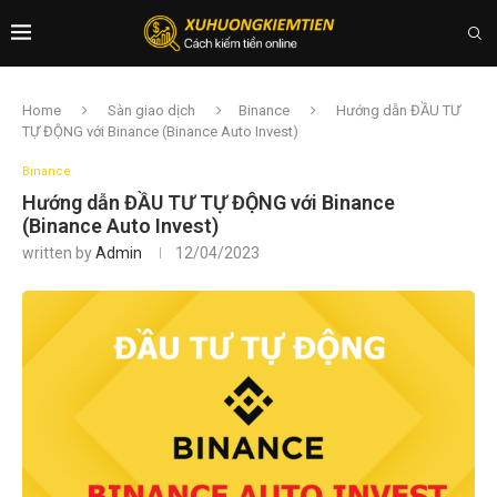
Home
Sàn giao dịch
Binance
Hướng dẫn ĐẦU TƯ
TỰ ĐỘNG với Binance (Binance Auto Invest)
Binance
Hướng dẫn ĐẦU TƯ TỰ ĐỘNG với Binance
(Binance Auto Invest)
written by
Admin
12/04/2023