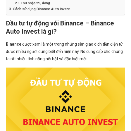
Thu nhập thụ động
Cách sử dụng Binance Auto Invest
Đầu tư tự động với Binance – Binance
Auto Invest là gì?
Binance
được xem là một trong những sàn giao dịch tiền điện tử
được nhiều người dùng biết đến hiện nay. Nó cung cấp cho chúng
ta rất nhiều tính năng nổi bật và đặc biệt mới.