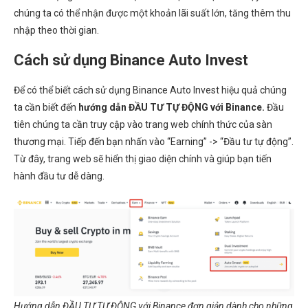
chúng ta có thể nhận được một khoản lãi suất lớn, tăng thêm thu
nhập theo thời gian.
Cách sử dụng Binance Auto Invest
Để có thể biết cách sử dụng Binance Auto Invest hiệu quả chúng
ta cần biết đến
hướng dẫn ĐẦU TƯ TỰ ĐỘNG với Binance.
Đầu
tiên chúng ta cần truy cập vào trang web chính thức của sàn
thương mại. Tiếp đến bạn nhấn vào “Earning” -> “Đầu tư tự động”.
Từ đây, trang web sẽ hiển thị giao diện chính và giúp bạn tiến
hành đầu tư dễ dàng.
Hướng dẫn ĐẦU TƯ TỰ ĐỘNG với Binance đơn giản dành cho những