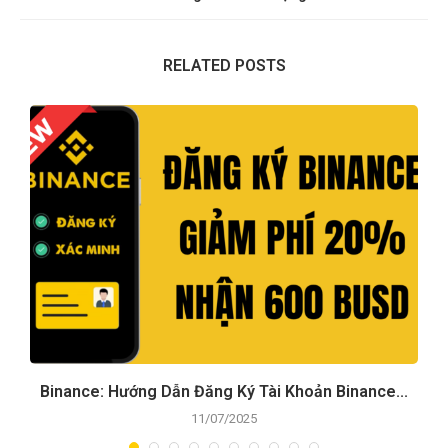
RELATED POSTS
Binance: Hướng Dẫn Đăng Ký Tài Khoản Binance...
11/07/2025