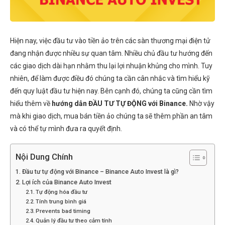
Hiện nay, việc đầu tư vào tiền ảo trên các sàn thương mại điện tử
đang nhận được nhiều sự quan tâm. Nhiều chủ đầu tư hướng đến
các giao dịch dài hạn nhằm thu lại lợi nhuận khủng cho mình. Tuy
nhiên, để làm được điều đó chúng ta cần cân nhắc và tìm hiểu kỹ
đến quy luật đầu tư hiện nay. Bên cạnh đó, chúng ta cũng cần tìm
hiểu thêm về
hướng dẫn ĐẦU TƯ TỰ ĐỘNG với Binance.
Nhờ vậy
mà khi giao dịch, mua bán tiền ảo chúng ta sẽ thêm phần an tâm
và có thể tự mình đưa ra quyết định.
Nội Dung Chính
Đầu tư tự động với Binance – Binance Auto Invest là gì?
Lợi ích của Binance Auto Invest
Tự động hóa đầu tư
Tính trung bình giá
Prevents bad timing
Quản lý đầu tư theo cảm tính