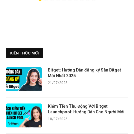
KIẾN THỨC MỚI
Bitget: Hướng Dẫn đăng ký Sàn Bitget
Mới Nhất 2025
21/07/2025
Kiếm Tiền Thụ Động Với Bitget
Launchpool: Hướng Dẫn Cho Người Mới
18/07/2025