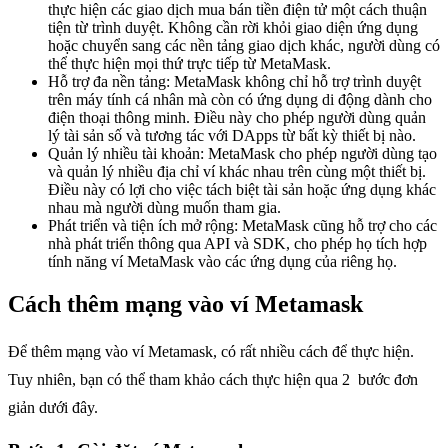
thực hiện các giao dịch mua bán tiền điện tử một cách thuận
tiện từ trình duyệt. Không cần rời khỏi giao diện ứng dụng
hoặc chuyển sang các nền tảng giao dịch khác, người dùng có
thể thực hiện mọi thứ trực tiếp từ MetaMask.
Hỗ trợ đa nền tảng: MetaMask không chỉ hỗ trợ trình duyệt
trên máy tính cá nhân mà còn có ứng dụng di động dành cho
điện thoại thông minh. Điều này cho phép người dùng quản
lý tài sản số và tương tác với DApps từ bất kỳ thiết bị nào.
Quản lý nhiều tài khoản: MetaMask cho phép người dùng tạo
và quản lý nhiều địa chỉ ví khác nhau trên cùng một thiết bị.
Điều này có lợi cho việc tách biệt tài sản hoặc ứng dụng khác
nhau mà người dùng muốn tham gia.
Phát triển và tiện ích mở rộng: MetaMask cũng hỗ trợ cho các
nhà phát triển thông qua API và SDK, cho phép họ tích hợp
tính năng ví MetaMask vào các ứng dụng của riêng họ.
Cách thêm mạng vào ví Metamask
Để thêm mạng vào ví Metamask, có rất nhiều cách để thực hiện.
Tuy nhiên, bạn có thể tham khảo cách thực hiện qua 2 bước đơn
giản dưới đây.