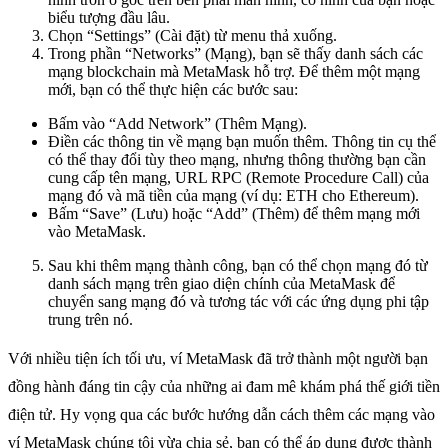
biểu tượng đầu lâu.
Chọn “Settings” (Cài đặt) từ menu thả xuống.
Trong phần “Networks” (Mạng), bạn sẽ thấy danh sách các
mạng blockchain mà MetaMask hỗ trợ. Để thêm một mạng
mới, bạn có thể thực hiện các bước sau:
Bấm vào “Add Network” (Thêm Mạng).
Điền các thông tin về mạng bạn muốn thêm. Thông tin cụ thể
có thể thay đổi tùy theo mạng, nhưng thông thường bạn cần
cung cấp tên mạng, URL RPC (Remote Procedure Call) của
mạng đó và mã tiền của mạng (ví dụ: ETH cho Ethereum).
Bấm “Save” (Lưu) hoặc “Add” (Thêm) để thêm mạng mới
vào MetaMask.
Sau khi thêm mạng thành công, bạn có thể chọn mạng đó từ
danh sách mạng trên giao diện chính của MetaMask để
chuyển sang mạng đó và tương tác với các ứng dụng phi tập
trung trên nó.
Với nhiều tiện ích tối ưu, ví MetaMask đã trở thành một người bạn
đồng hành đáng tin cậy của những ai đam mê khám phá thế giới tiền
điện tử. Hy vọng qua các bước hướng dẫn cách thêm các mạng vào
ví MetaMask chúng tôi vừa chia sẻ, bạn có thể áp dụng được thành