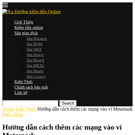
Giới Thiệu
Kiếm tiền online
Sàn giao dịch
Sàn Binance
Sàn Bybit
Sàn OKX
Sàn Bitget
Sàn BingX
Sàn MEXC
Sàn Huobi
Sàn Coinex
Kiến Thức
Chính sách bảo mật
Liên hệ
Home
Kiến Thức
Hướng dẫn cách thêm các mạng vào ví Metamask
Kiến Thức
Hướng dẫn cách thêm các mạng vào ví