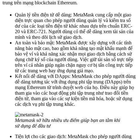
trung trên mạng blockchain Ethereum.
Quản lý tiền điện tử dễ dàng: MetaMask cung cấp một giao
diện trực quan cho phép người dùng quản lý và kiểm tra số
dư của các loại tiền điện tử khác nhau dựa trên chuẩn ERC-
20 và ERC-721. Người dùng có thể dễ dàng xem tài sản của
mình và theo dõi lịch sử giao dịch.
An toàn và bảo mật: MetaMask được xây dựng với các tính
năng bảo mật cao, bao gồm khả năng tạo mật khẩu mạnh để
bảo vệ ví và khả năng xác nhận mọi giao dịch bằng cách sử
dụng chữ ký số của người dùng. Việc giữ tài sản số trực tiếp
trên ví cá nhân giúp ngăn chặn nguy cơ bị tấn công trực tiếp
từ các trang web hay ứng dụng giả mạo.
Kết nối dễ dàng với DApps: MetaMask cho phép người dùng
dễ dàng tương tác với ứng dụng phi tập trung (DApps) trên
mạng Ethereum từ trình duyệt web của họ. Điều này giúp họ
tham gia vào các hoạt động phi tập trung như trao đổi tiền
điện tử, tham gia vào các sự kiện tiền mã hóa, hoặc sử dụng
các dịch vụ phi tập trung khác.
Metamask sở hữu nhiều ưu điểm giúp bạn an tâm khi
sử dụng để đầu tư
Tiện lợi cho các giao dịch: MetaMask cho phép người dùng