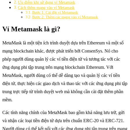
Ưu điểm khi sử dụng ví Metamask
Cách thêm mạng vào ví Metamask
Bước 1: Cài đặt ví Metamask
Bước 2: Thêm các mạng vào ví Metamask
Ví Metamask là gì?
MetaMask là một tiện ích trình duyệt dựa trên Ethereum và một số
mạng blockchain khác, được phát triển bởi ConsenSys. Nó cho
phép người dùng quản lý các ví tiền điện tử và tương tác với các
ứng dụng phi tập trung trên mạng blockchain Ethereum. Với
MetaMask, người dùng có thể dễ dàng tạo và quản lý các ví tiền
điện tử, thực hiện các giao dịch và thao tác với các ứng dụng phi tập
trung trực tiếp từ trình duyệt web mà không cần cài đặt thêm phần
mềm.
Các tính năng chính của MetaMask bao gồm khả năng lưu trữ, gửi
và nhận các loại tiền điện tử dựa trên chuẩn ERC-20 và ERC-721.
Người dùng có thể kết nối với các ứng dụng phi tập trung trên mạng