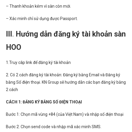
– Thanh khoản kém vì sàn còn mới.
– Xác minh chỉ sử dụng được Passport.
III
.
Hướng dẫn đăng ký tài khoản sàn
HOO
1.Truy câp link để đăng ký tài khoản
2. Có 2 cách đăng ký tài khoản: Đăng ký bằng Email
và Đăng ký
bằng Số điện thoại. KN Group sẽ hướng dẫn các bạn đăng ký bằng
2 cách
CÁCH 1: ĐĂNG KÝ BẰNG SỐ ĐIỆN THOẠI
Bước 1: Chọn mã vùng +84 (của Việt Nam) và nhập số điện thoại
Bước 2: Chọn send code và nhập mã xác minh SMS.