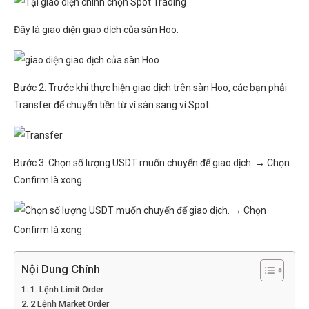
Đây là giao diện giao dịch của sàn Hoo.
Bước 2: Trước khi thực hiện giao dịch trên sàn Hoo, các bạn phải
Transfer để chuyển tiền từ ví sàn sang ví Spot.
Bước 3: Chọn số lượng USDT muốn chuyển để giao dịch. → Chọn
Confirm là xong.
Nội Dung Chính
1. Lệnh Limit Order
2 Lệnh Market Order