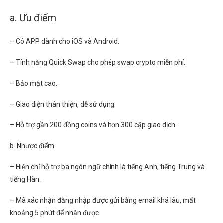
a. Ưu điểm
– Có APP dành cho iOS và Android.
– Tính năng Quick Swap cho phép swap crypto miễn phí.
– Bảo mật cao.
– Giao diện thân thiện, dễ sử dụng.
– Hỗ trợ gần 200 đồng coins và hơn 300 cặp giao dịch.
b. Nhược điểm
– Hiện chỉ hỗ trợ ba ngôn ngữ chính là tiếng Anh, tiếng Trung và
tiếng Hàn.
– Mã xác nhận đăng nhập được gửi bằng email khá lâu, mất
khoảng 5 phút để nhận được.