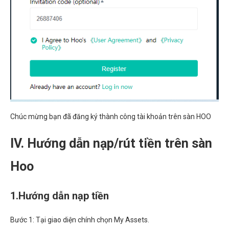
Chúc mừng bạn đã đăng ký thành công tài khoản trên sàn HOO
IV.
Hướng dẫn nạp/rút tiền trên sàn
Hoo
1.Hướng dẫn nạp tiền
Bước 1: Tại giao diện chính chọn My Assets.