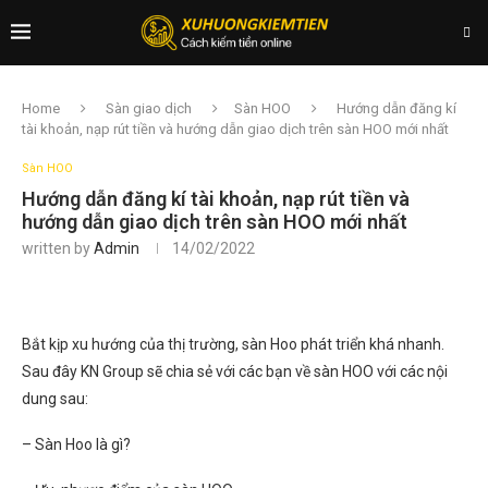
Home
Sàn giao dịch
Sàn HOO
Hướng dẫn đăng kí
tài khoản, nạp rút tiền và hướng dẫn giao dịch trên sàn HOO mới nhất
Sàn HOO
Hướng dẫn đăng kí tài khoản, nạp rút tiền và
hướng dẫn giao dịch trên sàn HOO mới nhất
written by
Admin
14/02/2022
Bắt kịp xu hướng của thị trường, sàn Hoo phát triển khá nhanh.
Sau đây KN Group sẽ chia sẻ với các bạn về sàn HOO với các nội
dung sau:
– Sàn Hoo là gì?