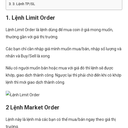
3. Lệnh TP/SL
1. Lệnh Limit Order
Lệnh Limit Order là lệnh dùng để mua coin ở giá mong muốn,
thường gần với giá thị trường.
Các bạn chỉ cần nhập giá mình muốn mua/bán, nhập số lượng và
nhấn và Buy/Sell là xong.
Nếu có người muốn bán hoặc mua với giá đó thì lệnh sẽ được
khớp, giao dịch thành công. Ngược lại thì phải chờ đến khi có khớp
lệnh thì mới giao dịch thành công.
2 Lệnh Market Order
Lệnh này là lệnh mà các bạn có thể mua/bán ngay theo giá thị
trường.