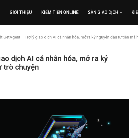
GIỚI THIỆU
KIẾM TIỀN ONLINE
SÀN GIAO DỊCH
KI
ắt GetAgent – Trợ lý giao dịch AI cá nhân hóa, mở ra kỷ nguyên đầu tư tiền mã
iao dịch AI cá nhân hóa, mở ra kỷ
ư trò chuyện