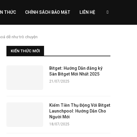
ẾN THỨC
CHÍNH SÁCH BẢO MẬT
LIÊN HỆ
 hoá dễ như trò chuyện
KIẾN THỨC MỚI
Bitget: Hướng Dẫn đăng ký
Sàn Bitget Mới Nhất 2025
21/07/2025
Kiếm Tiền Thụ Động Với Bitget
Launchpool: Hướng Dẫn Cho
Người Mới
18/07/2025