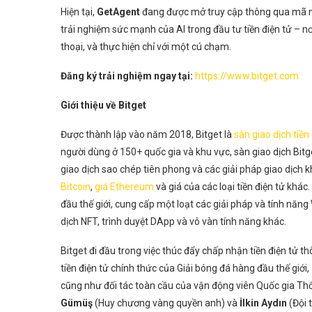
Hiện tại,
GetAgent
đang được mở truy cập thông qua mã mờ
trải nghiệm sức mạnh của AI trong đầu tư tiền điện tử – n
thoại, và thực hiện chỉ với một cú chạm.
Đăng ký trải nghiệm ngay tại:
https://www.bitget.com
Giới thiệu về Bitget
Được thành lập vào năm 2018, Bitget là
sàn giao dịch tiền
người dùng ở 150+ quốc gia và khu vực, sàn giao dịch Bit
giao dịch sao chép tiên phong và các giải pháp giao dịch 
Bitcoin
,
giá Ethereum
và giá của các loại tiền điện tử khác
đầu thế giới, cung cấp một loạt các giải pháp và tính năng 
dịch NFT, trình duyệt DApp và vô vàn tính năng khác.
Bitget đi đầu trong việc thúc đẩy chấp nhận tiền điện tử th
tiền điện tử chính thức của Giải bóng đá hàng đầu thế giới,
cũng như đối tác toàn cầu của vận động viên Quốc gia Th
Gümüş
(Huy chương vàng quyền anh) và
İlkin Aydın
(Đội 