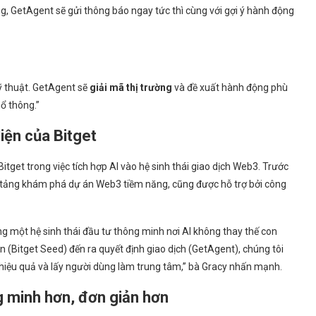
ng, GetAgent sẽ gửi thông báo ngay tức thì cùng với gợi ý hành động
ỹ thuật. GetAgent sẽ
giải mã thị trường
và đề xuất hành động phù
hổ thông.”
diện của Bitget
tget trong việc tích hợp AI vào hệ sinh thái giao dịch Web3. Trước
n tảng khám phá dự án Web3 tiềm năng, cũng được hỗ trợ bởi công
ng một hệ sinh thái đầu tư thông minh nơi AI không thay thế con
(Bitget Seed) đến ra quyết định giao dịch (GetAgent), chúng tôi
iệu quả và lấy người dùng làm trung tâm,” bà Gracy nhấn mạnh.
g minh hơn, đơn giản hơn