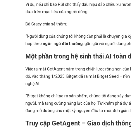
Ví dụ, nếu chỉ báo RSI cho thấy dấu hiệu đảo chiều xu hướ
dựa trên mục tiêu của người dùng.
Bà Gracy chia sẻ thêm:
“Người dùng của chúng tôi không cần phải là chuyên gia k
hợp theo
ngôn ngữ đời thường
, gần gũi với người dùng p
Một phần trong hệ sinh thái AI toàn 
Việc ra mắt GetAgent nằm trong chiến lược rộng hơn của Bi
đó, vào tháng 1/2025, Bitget đã ra mắt Bitget Seed – nề
nghệ AI.
“Bitget không chỉ tạo ra sản phẩm, chúng tôi đang xây dự
người, mà tăng cường năng lực của họ. Từ khám phá dự án 
đang mở đường cho một kỷ nguyên đầu tư mới: đơn giản, h
Truy cập GetAgent – Giao dịch thôn