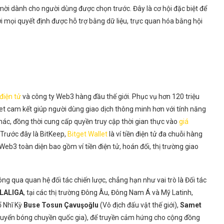
i dành cho người dùng được chọn trước. Đây là cơ hội đặc biệt để
ơi mọi quyết định được hỗ trợ bằng dữ liệu, trực quan hóa bằng hội
 điện tử
và công ty Web3 hàng đầu thế giới. Phục vụ hơn 120 triệu
get cam kết giúp người dùng giao dịch thông minh hơn với tính năng
khác, đồng thời cung cấp quyền truy cập thời gian thực vào
giá
. Trước đây là BitKeep,
Bitget Wallet
là ví tiền điện tử đa chuỗi hàng
Web3 toàn diện bao gồm ví tiền điện tử, hoán đổi, thị trường giao
ông qua quan hệ đối tác chiến lược, chẳng hạn như vai trò là Đối tác
LALIGA
, tại các thị trường Đông Âu, Đông Nam Á và Mỹ Latinh,
ổ Nhĩ Kỳ
Buse Tosun Çavuşoğlu
(Vô địch đấu vật thế giới),
Samet
tuyển bóng chuyền quốc gia), để truyền cảm hứng cho cộng đồng