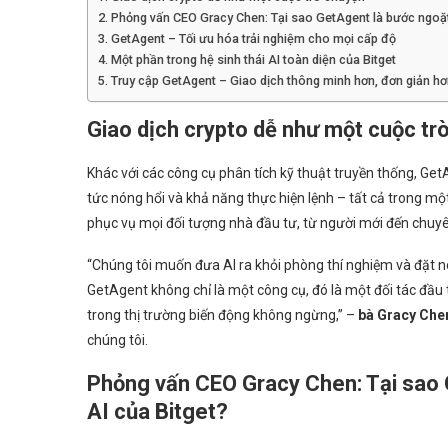
Phỏng vấn CEO Gracy Chen: Tại sao GetAgent là bước ngoặt 
GetAgent – Tối ưu hóa trải nghiệm cho mọi cấp độ
Một phần trong hệ sinh thái AI toàn diện của Bitget
Truy cập GetAgent – Giao dịch thông minh hơn, đơn giản hơ
Giao dịch crypto dễ như một cuộc tr
Khác với các công cụ phân tích kỹ thuật truyền thống, GetAge
tức nóng hổi và khả năng thực hiện lệnh – tất cả trong mộ
phục vụ mọi đối tượng nhà đầu tư, từ người mới đến chuyê
“Chúng tôi muốn đưa AI ra khỏi phòng thí nghiệm và đặt nó
GetAgent không chỉ là một công cụ, đó là một đối tác đầu
trong thị trường biến động không ngừng,” –
bà Gracy Che
chúng tôi.
Phỏng vấn CEO Gracy Chen: Tại sao 
AI của Bitget?