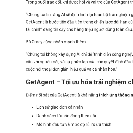
Trong buổi trao đổi, khi được hỏi về vai trò của GetAgent t
“Chúng tôi tin rằng AI sẽ định hình lại toàn bộ trải nghiệm 
GetAgent là bước tiến đầu tiên trong chiến lược dài hạn c
tài chính’ đáng tin cậy cho hàng triệu người dùng toàn cầu.
Bà Gracy cũng nhấn mạnh thêm:
“Chúng tôi không xây dựng AI chỉ để ‘trình diễn công nghệ’,
cận với người mới, và sự phức tạp của các quyết định đầu
cuộc hội thoại đơn giản, hiệu quả và cá nhân hóa.”
GetAgent – Tối ưu hóa trải nghiệm c
Điểm nổi bật của GetAgent là khả năng
thích ứng thông 
Lịch sử giao dịch cá nhân
Danh sách tài sản đang theo dõi
Mô hình đầu tư và mức độ rủi ro ưa thích