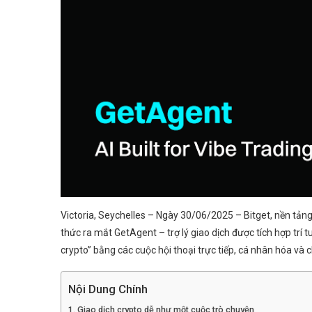
Victoria, Seychelles – Ngày 30/06/2025 – Bitget, nền tảng 
thức ra mắt GetAgent – trợ lý giao dịch được tích hợp trí
crypto” bằng các cuộc hội thoại trực tiếp, cá nhân hóa và c
Nội Dung Chính
Giao dịch crypto dễ như một cuộc trò chuyện