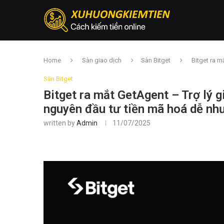
Home
Sàn giao dịch
Sàn Bitget
Bitget ra m
Sàn Bitget
Bitget ra mắt GetAgent – Trợ lý g
nguyên đầu tư tiền mã hoá dễ nh
written by
Admin
11/07/2025